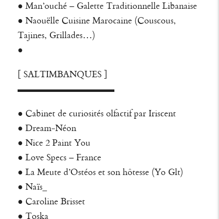
●
Man’ouché – Galette Traditionnelle Libanaise
● Naouëlle Cuisine Marocaine (Couscous,
Tajines, Grillades…)
●
[ SALTIMBANQUES ]
▬▬▬▬▬▬▬▬▬▬▬
● Cabinet de curiosités olfactif par
Iriscent
●
Dream-Néon
●
Nice 2 Paint You
●
Love Specs – France
●
La Meute d’Ostéos
et son hôtesse (
Yo Glt
)
●
Naïs_
●
Caroline Brisset
●
Toska