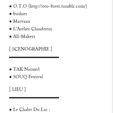
● O.T.O (
http://
oto-brest.tumblr.com/
)
●
boshies
●
Marvaan
●
L’Atelier Clandestin
●
All-Makers
[ SCENOGRAPHIE ]
▬▬▬▬▬▬▬▬▬▬▬
●
TAK Naoned
●
SOUQ Festival
[ LIEU ]
▬▬▬▬▬▬▬▬▬▬▬
●
Le Chalet Du Lac
: