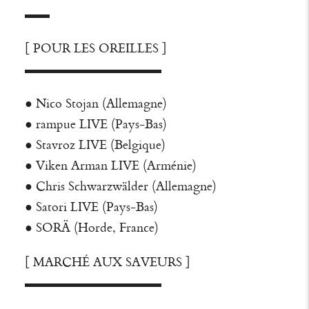
▬▬
[ POUR LES OREILLES ]
▬▬▬▬▬▬▬▬▬▬▬
●
Nico Stojan
(Allemagne)
●
rampue
LIVE (Pays-Bas)
●
Stavroz
LIVE (Belgique)
●
Viken Arman
LIVE (Arménie)
●
Chris Schwarzwälder
(Allemagne)
●
Satori
LIVE (Pays-Bas)
●
SORÄ
(
Horde
, France)
[ MARCHÉ AUX SAVEURS ]
▬▬▬▬▬▬▬▬▬▬▬